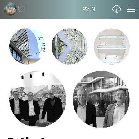
ES
/
EN